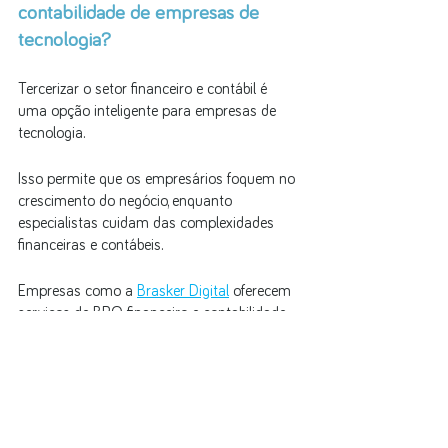
contabilidade de empresas de 
tecnologia?
Tercerizar o setor financeiro e contábil é 
uma opção inteligente para empresas de 
tecnologia. 
Isso permite que os empresários foquem no 
crescimento do negócio, enquanto 
especialistas cuidam das complexidades 
financeiras e contábeis. 
Empresas como a 
Brasker Digital
oferecem 
serviços de BPO financeiro e contabilidade, 
proporcionando maior eficiência, acesso a 
tecnologias avançadas, dashboards com 
indicadores financeiros e apoio 
especializado para tomada de decisões.
Leia o artigo 
BPO Financeiro - Tudo que 