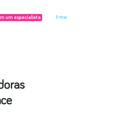
om um especialista
Entrar
doras
nce