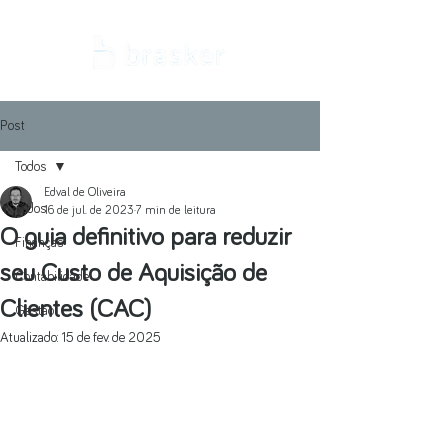
Post
Todos
Edval de Oliveira
Todos
16 de jul. de 2023
7 min de leitura
O guia definitivo para reduzir
Finanças
seu Custo de Aquisição de
Contabilidade
Clientes (CAC)
Gestão
Atualizado:
15 de fev. de 2025