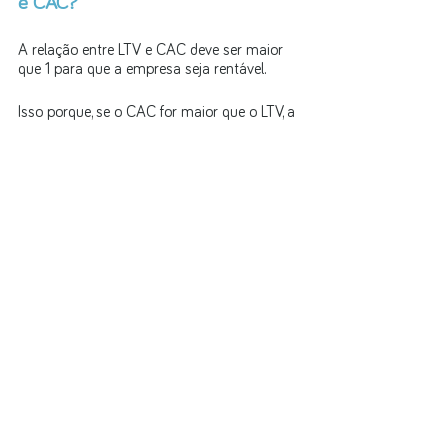
e CAC?
A relação entre LTV e CAC deve ser maior 
que 1 para que a empresa seja rentável. 
Isso porque, se o CAC for maior que o LTV, a 
empresa estará gastando mais para 
adquirir clientes do que eles valem para a 
empresa. 
Para maximizar a rentabilidade, a relação 
entre LTV e CAC deve ser o mais alta 
possível.
Como reduzir o Custo de Aquisição 
de Clientes (CAC)
Existem várias técnicas que você pode usar 
para reduzir o CAC. Algumas das principais 
técnicas incluem: