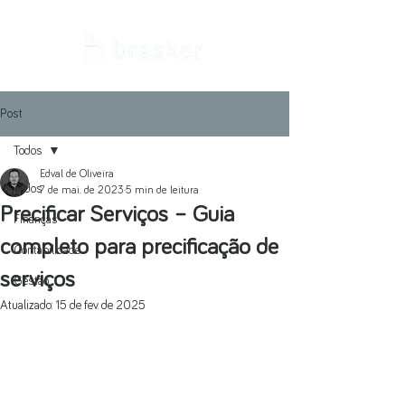
Post
Todos
Edval de Oliveira
Todos
7 de mai. de 2023
5 min de leitura
Precificar Serviços – Guia
Finanças
completo para precificação de
Contabilidade
serviços
Gestão
Atualizado:
15 de fev. de 2025