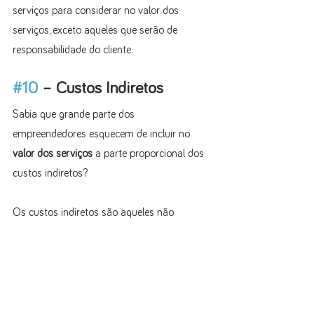
serviços para considerar no valor dos 
serviços, exceto aqueles que serão de 
responsabilidade do cliente.
#10
 – Custos Indiretos
Sabia que grande parte dos 
empreendedores esquecem de incluir no 
valor dos serviços
 a parte proporcional dos 
custos indiretos?
Os custos indiretos são aqueles não 
relacionadas diretamente com a prestação 
do serviço, mas são essenciais para apoiar 
as atividades operacionais da empresa.
Alguns exemplos de custos indiretos são: